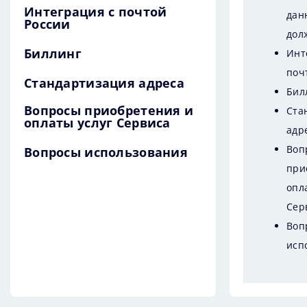
Интеграция с почтой
дан
России
дол
Биллинг
Инт
поч
Стандартизация адреса
Бил
Вопросы приобретения и
Ста
оплаты услуг Сервиса
адр
Воп
Вопросы использования
при
опл
Сер
Воп
исп