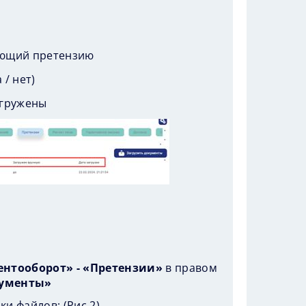
а
ающий претензию
 / нет)
агружены
нтооборот» - «Претензии»
в правом
кументы»
ки файлов: (
Рис.2
)