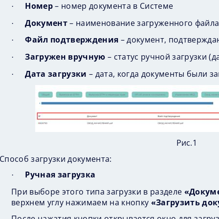
Номер
– номер документа в Системе
·
Документ
– наименование загруженного файл
·
Файл подтверждения
– документ, подтвержд
·
Загружен вручную
– статус ручной загрузки (да
·
Дата загрузки
– дата, когда документы были з
·
Рис.1
Способ загрузки документа:
Ручная загрузка
·
При выборе этого типа загрузки в разделе
«Докуме
верхнем углу нажимаем на кнопку
«Загрузить до
После нажатия кнопки открывается окно для загруз