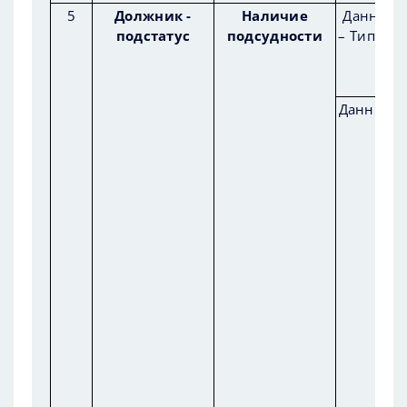
5
Должник -
Наличие
Данные 
подстатус
подсудности
– Тип про
Данные д
Ста