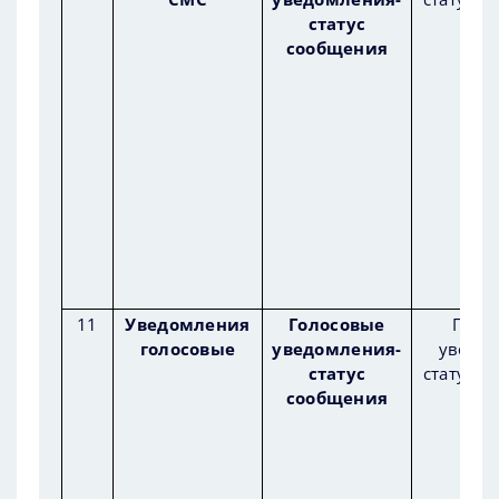
статус
сообщения
11
Уведомления
Голосовые
Голо
голосовые
уведомления-
уведом
статус
статус с
сообщения