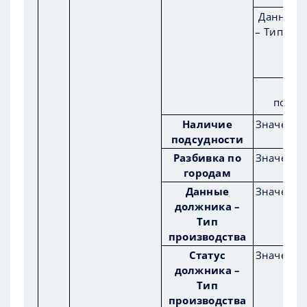
Данные 
– Тип про
Нал
подсу
Наличие
Значения
подсудности
Разбивка по
Значения
городам
Данные
Значения
должника –
Тип
производства
Статус
Значения
должника –
Тип
производства