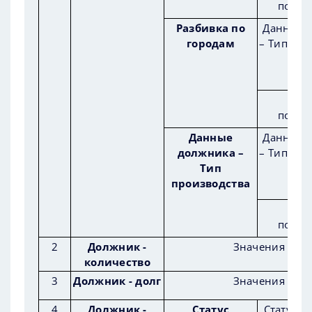
подсу
Разбивка по
Данные 
городам
– Тип про
Нал
подсу
Данные
Данные 
должника –
– Тип про
Тип
производства
Нал
подсу
2
Должник -
Значения соот
количество
3
Должник - долг
Значения соот
4
Должник -
Статус
Статус д