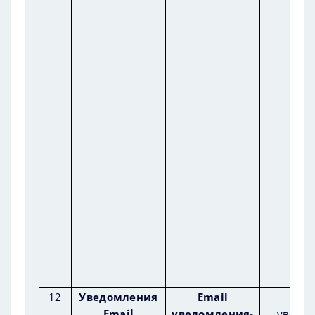
12
Уведомления
Email
Em
Email
уведомления-
уведом