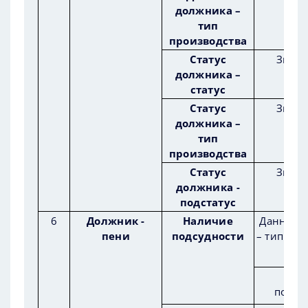
должника –
тип
производства
Статус
Значе
должника –
статус
Статус
Значе
должника –
тип
производства
Статус
Значе
должника -
подстатус
6
Должник -
Наличие
Данные 
пени
подсудности
– тип про
Нал
подсу