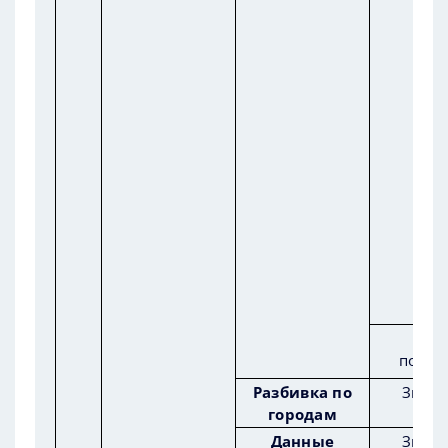
Нал
подсу
Разбивка по
Значе
городам
Данные
Значе