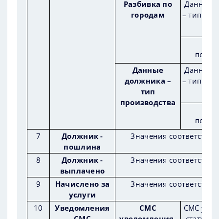
Разбивка по
Данные 
городам
– тип про
Нал
подсу
Данные
Данные 
должника –
– тип про
тип
производства
Нал
подсу
7
Должник -
Значения соответствую
пошлина
8
Должник -
Значения соответствую
выплачено
9
Начислено за
Значения соответствую
услуги
10
Уведомления
СМС
СМС увед
СМС
уведомления-
статус с