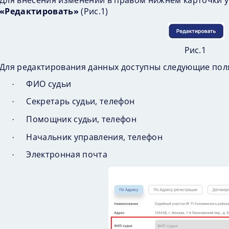
Для внесения изменений в правом нижнем карточки у
«Редактировать»
(
Рис.1
)
Рис.1
Для редактирования данных доступны следующие поля
ФИО судьи
·
Секретарь судьи, телефон
·
Помощник судьи, телефон
·
Начальник управления, телефон
·
Электронная почта
·