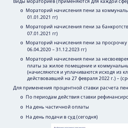
Виды мораториев (применяются для каждой сфер
Мораторий начисления пени за коммунальны
o
01.01.2021 гг)
Мораторий начисления пени за банкротство
o
07.01.2021 гг)
Мораторий начисления пени за просрочку 
o
06.04.2020 – 31.12.2023 гг)
Мораторий начисления пени за несвоеврем
o
платы за жилое помещение и коммунальны
(начисляются и уплачиваются исходя из к
действовавшей на 27 февраля 2022 г.) – (сро
Для применения процентной ставки расчета пе
По периодам действия ставки рефинансир
o
На день частичной оплаты
o
На день подачи в суд (сегодня)
o