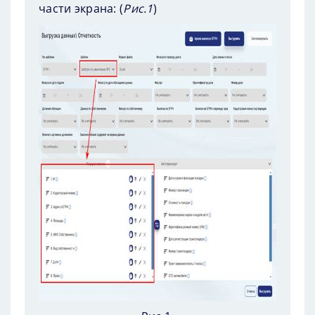
части экрана: (
Рис.1
)