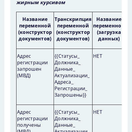
жирным курсивом
Название
Транскрипция
Название
переменной
переменной
переменной
(конструктор
(конструктор
(загрузка
а
документов)
документов)
данных)
П
Адрес
{{Статусы_
НЕТ
пр
регистрации
Должника_
за
запрошен
Данные_
(МВД)
Актуализации_
Адреса_
Регистрации_
Запрошены}}
П
Адрес
{{Статусы_
НЕТ
пр
регистрации
Должника_
за
получены
Данные_
(МВД)
Актуализации