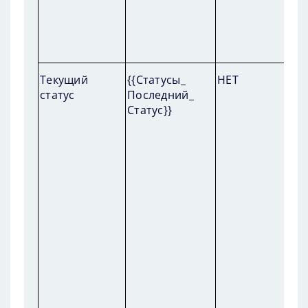
П
Текущий
{{Статусы_
НЕТ
пр
статус
Последний_
ст
Статус}}
Г
п
Г