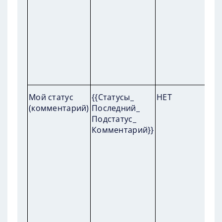
П
Мой статус
{{Статусы_
НЕТ
пр
(комментарий)
Последний_
ко
Подстатус_
Комментарий}}