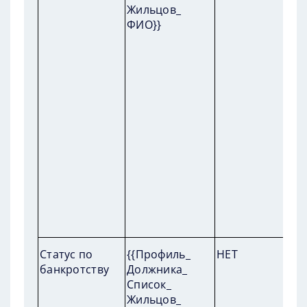
Жильцов_
ФИО}}
П
Статус по
{{Профиль_
НЕТ
пр
банкротству
Должника_
по
Список_
д
Жильцов_