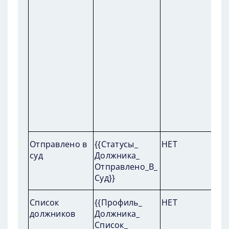
П
Отправлено в
{{Статусы_
НЕТ
пр
суд
Должника_
от
Отправлено_В_
Суд}}
П
Список
{{Профиль_
НЕТ
пр
должников
Должника_
д
Список_