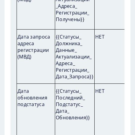
_Адреса_
Регистрации_
Получены}}
П
Дата запроса
{{Статусы_
НЕТ
пр
адреса
Должника_
за
регистрации
Данные_
(МВД)
Актуализации_
Адреса_
Регистрации_
Дата_Запроса}}
П
Дата
{{Статусы_
НЕТ
пр
обновления
Последний_
ко
подстатуса
Подстатус_
Дата_
Обновления}}