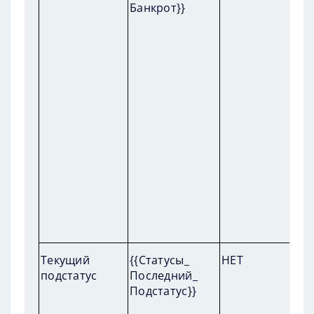
Банкрот}}
П
Текущий
{{Статусы_
НЕТ
пр
подстатус
Последний_
по
Подстатус}}
Сп