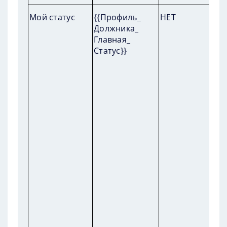
П
Мой статус
{{Профиль_
НЕТ
пр
Должника_
на
Главная_
(п
Статус}}